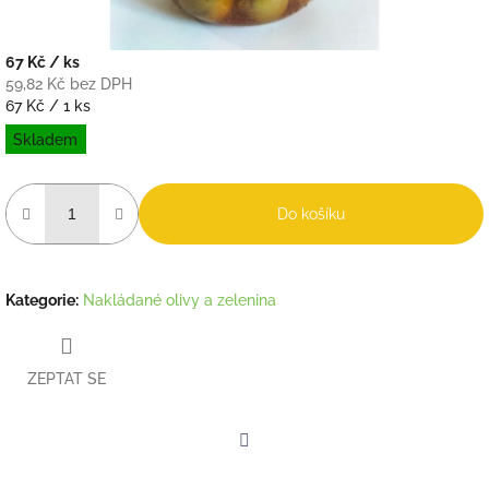
67 Kč
/ ks
59,82 Kč bez DPH
Měrná
67 Kč / 1 ks
cena:
Skladem
Do košíku
Kategorie
:
Nakládané olivy a zelenina
ZEPTAT SE
Facebook