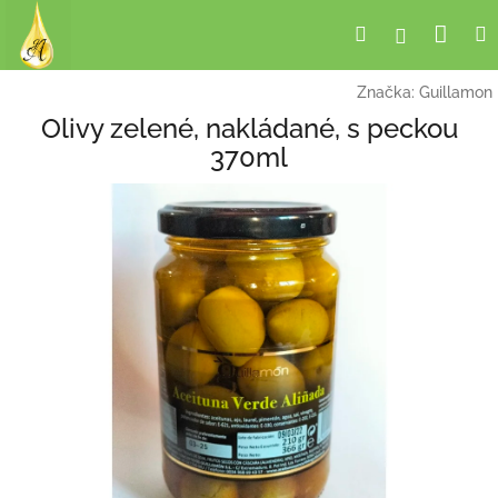
Přejít
Nák
Hledat
Přihlášení
na
obsah
koší
Značka:
Guillamon
Olivy zelené, nakládané, s peckou
370ml