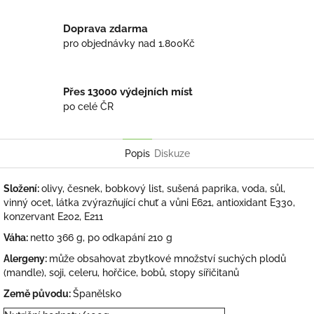
Doprava zdarma
pro objednávky nad 1.800Kč
Přes 13000 výdejních míst
po celé ČR
Popis
Diskuze
Složení:
olivy, česnek, bobkový list, sušená paprika, voda, sůl,
vinný ocet, látka zvýrazňující chuť a vůni E621, antioxidant E330,
konzervant E202, E211
Váha:
netto 366 g, po odkapání 210 g
Alergeny:
může obsahovat zbytkové množství suchých plodů
(mandle), soji, celeru, hořčice, bobů, stopy sířičitanů
Země původu:
Španělsko