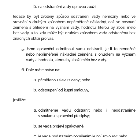
na odstranění vady opravou zboží,
ledaže by byl zvolený způsob odstranění vady nemožný nebo ve
srovnání s druhým způsobem nepřiměřeně nákladný, což se posoudí
zejména s ohledem na význam vady, hodnotu, kterou by zboží mělo
bez vady, a to, zda může být druhým způsobem vada odstraněna bez
značných obtíží pro vás.
Jsme oprávněni odmítnout vadu odstranit, je-li to nemožné
nebo nepřiměřeně nákladné zejména s ohledem na význam
vady a hodnotu, kterou by zboží mělo bez vady.
Dále máte právo na:
přiměřenou slevu z ceny; nebo
odstoupení od kupní smlouvy,
jestliže:
odmítneme vadu odstranit nebo ji neodstraníme
v souladu s právními předpisy;
se vada projeví opakovaně,
je vada podstatným porušením kupní smlouvy; nebo