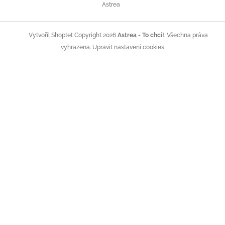
á
Astrea
p
a
t
Copyright 2026
Astrea - To chci!
. Všechna práva
Vytvořil Shoptet
í
vyhrazena.
Upravit nastavení cookies