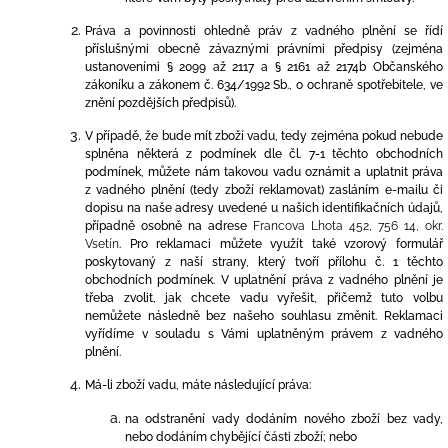
Práva a povinnosti ohledně práv z vadného plnění se řídí
příslušnými obecně závaznými právními předpisy (zejména
ustanoveními § 2099 až 2117 a § 2161 až 2174b Občanského
zákoníku a zákonem č. 634/
1992 Sb., o ochraně spotřebitele, ve
znění pozdějších předpisů).
V případě, že
bude mít zboží vadu, tedy zejména pokud nebude
splněna některá z podmínek dle čl. 7-1 těchto obchodních
podmínek
,
můžete nám takovou vadu oznámit a uplatnit práva
z vadného plnění (tedy zboží reklamovat) zasláním e-mailu či
dopisu na naše adresy uvedené u našich identifikačních údajů,
případně osobně na adrese
Francova Lhota 452, 756 14, okr.
Vsetín
. Pro reklamaci můžete využít také vzorový formulář
poskytovaný z naší strany, který
tvoří přílohu č. 1 těchto
obchodních p
odmínek. V uplatnění práva z vadného plnění je
třeba zvolit, jak chcete vadu vyřešit, přičemž tuto volbu
nemůžete následně bez našeho souhlasu změnit. Reklamaci
vyřídíme v souladu s Vámi uplatněným právem z vadného
plnění.
Má-li zboží vadu, máte následující práva:
na odstranění vady dodáním nového zboží bez vady,
nebo dodáním chybějící části zboží; nebo