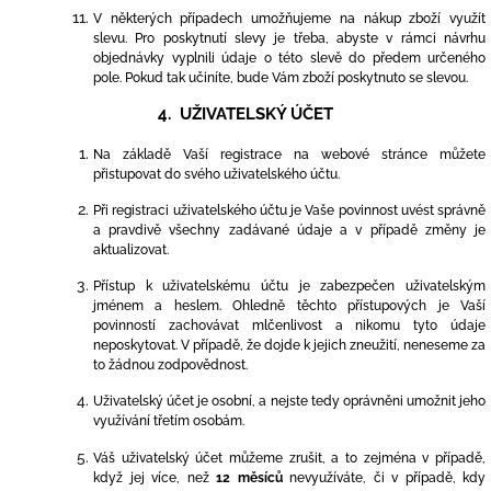
V některých případech umožňujeme na nákup zboží využít
slevu. Pro poskytnutí slevy je třeba, abyste v rámci návrhu
objednávky vyplnili údaje o této slevě do předem určeného
pole. Pokud tak učiníte, bude Vám zboží poskytnuto se slevou.
4. UŽIVATELSKÝ ÚČET
Na základě Vaší registrace na webové stránce můžete
přistupovat do svého uživatelského účtu.
Při registraci uživatelského účtu je Vaše povinnost uvést správně
a pravdivě všechny zadávané údaje a
v případě změny je
aktualizovat.
Přístup k uživatelskému účtu je zabezpečen uživatelským
jménem a heslem. Ohledně těchto přístupových je Vaší
povinností zachovávat mlčenlivost a nikomu tyto údaje
neposkytovat. V případě, že dojde k jejich zneužití, neneseme za
to žádnou zodpovědnost.
Uživatelský účet je osobní, a nejste tedy oprávněni umožnit jeho
využívání třetím osobám.
Váš uživatelský
účet můžeme zrušit, a to zejména v případě,
když jej více, než
12 měsíců
nevyužíváte, či v případě, kdy