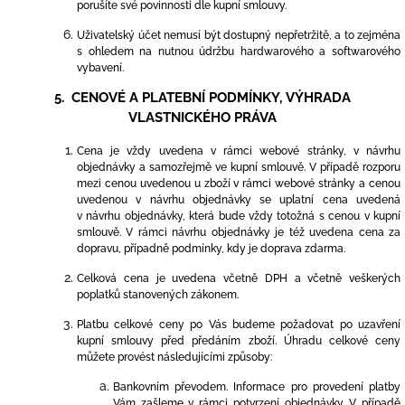
porušíte své povinnosti dle kupní smlouvy.
Uživatelský účet nemusí být dostupný nepřetržitě, a to zejména
s ohledem na nutnou údržbu hardwarového a softwarového
vybavení.
5. CENOVÉ A PLATEBNÍ PODMÍNKY, VÝHRADA
VLASTNICKÉHO PRÁVA
Cena je vždy uvedena v rámci webové stránky, v návrhu
objednávky a samozřejmě ve kupní smlouvě. V případě rozporu
mezi cenou uvedenou u zboží v rámci webové stránky a cenou
uvedenou v návrhu objednávky se uplatní cena uvedená
v návrhu objednávky, která bude vždy totožná s cenou v kupní
smlouvě. V rámci návrhu objednávky je též uvedena cena za
dopravu, případně podmínky, kdy je doprava zdarma.
Celková cena je uvedena včetně DPH a včetně veškerých
poplatků stanovených zákonem.
Platbu celkové ceny po Vás budeme požadovat po uzavření
kupní smlouvy před předáním zboží. Úhradu celkové ceny
můžete provést následujícími způsoby:
Bankovním převodem. Informace pro provedení platby
Vám zašleme v rámci potvrzení objednávky. V případě