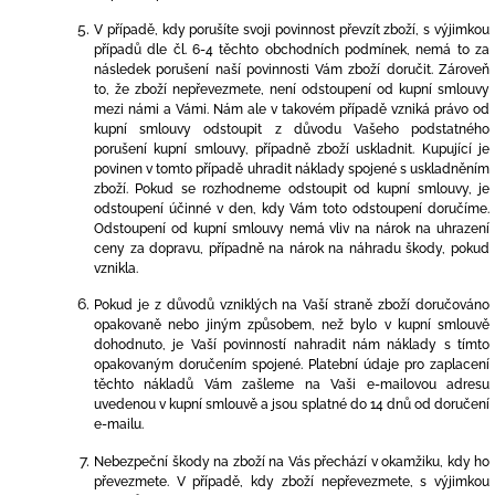
V případě, kdy porušíte svoji povinnost převzít zboží, s výjimkou
případů dle čl. 6-4 těchto obchodních
podmínek, nemá to za
následek porušení naší povinnosti Vám zboží doručit. Zároveň
to, že zboží nepřevezmete, není odstoupení od kupní smlouvy
mezi námi a Vámi. Nám ale v takovém případě vzniká právo od
kupní smlouvy odstoupit z důvodu Vašeho podstatného
porušení kupní smlouvy, případně zboží uskladnit. Kupující je
povinen v tomto případě uhradit náklady spojené s uskladněním
zboží. Pokud se rozhodneme odstoupit od kupní smlouvy, je
odstoupení účinné v den, kdy Vám toto odstoupení doručíme.
Odstoupení od kupní smlouvy nemá vliv na nárok na uhrazení
ceny za dopravu, případně na nárok na náhradu škody, pokud
vznikla.
Pokud je z důvodů vzniklých na Vaší straně zboží doručováno
opakovaně nebo jiným způsobem, než bylo v kupní smlouvě
dohodnuto, je Vaší povinností nahradit nám náklady s tímto
opakovaným doručením spojené. Platební údaje pro zaplacení
těchto nákladů Vám zašleme na Vaši e-mailovou adresu
uvedenou v kupní smlouvě a jsou splatné do 14 dnů od doručení
e-mailu.
Nebezpeční škody na zboží na Vás přechází v okamžiku, kdy ho
převezmete. V případě, kdy zboží nepřevezmete, s výjimkou