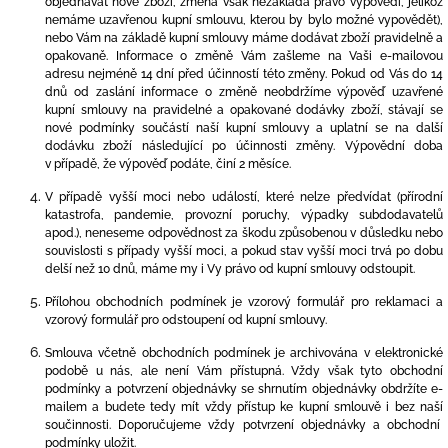
objednávat nové zboží, změna však nezakládá právo výpovědi, jelikož
nemáme uzavřenou kupní smlouvu, kterou by bylo možné vypovědět),
nebo Vám na základě kupní smlouvy máme dodávat zboží pravidelně a
opakovaně. Informace o změně Vám zašleme na Vaši e-mailovou
adresu nejméně 14 dní před účinností této změny. Pokud od Vás do 14
dnů od zaslání informace o změně neobdržíme výpověď uzavřené
kupní smlouvy na pravidelné a opakované dodávky zboží, stávají se
nové podmínky součástí naší kupní smlouvy a uplatní se na další
dodávku zboží následující po účinnosti změny. Výpovědní doba
v případě, že výpověď podáte, činí
2 měsíce
.
V případě vyšší moci nebo událostí, které nelze předvídat (přírodní
katastrofa, pandemie, provozní poruchy, výpadky subdodavatelů
apod.), neneseme odpovědnost za škodu způsobenou v důsledku nebo
souvislosti s případy vyšší moci, a pokud stav vyšší moci trvá po dobu
delší než 10 dnů, máme my i Vy právo od kupní smlouvy odstoupit.
Přílohou obchodních podmínek je vzorový formulář pro reklamaci a
vzorový formulář pro odstoupení od kupní smlouvy.
Smlouva včetně obchodních podmínek je archivována v elektronické
podobě u nás, ale není Vám přístupná. Vždy však tyto obchodní
podmínky a potvrzení objednávky se shrnutím objednávky obdržíte e-
mailem a budete tedy mít vždy přístup ke kupní smlouvě i bez naší
součinnosti. Doporučujeme vždy potvrzení objednávky a obchodní
podmínky uložit.