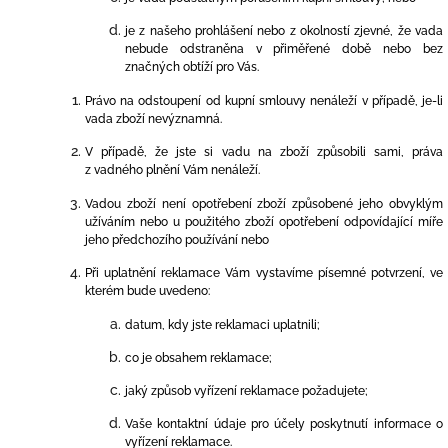
je z našeho prohlášení nebo z okolností zjevné, že vada
nebude odstraněna v přiměřené době nebo bez
značných obtíží pro Vás.
Právo na odstoupení od kupní smlouvy nenáleží v případě, je-li
vada zboží nevýznamná.
V případě, že jste si vadu na zboží způsobili sami, práva
z vadného plnění Vám nenáleží.
Vadou zboží není opotřebení zboží způsobené jeho obvyklým
užíváním nebo u použitého zboží opotřebení odpovídající míře
jeho předchozího používání nebo
Při uplatnění reklamace Vám vystavíme písemné potvrzení, ve
kterém bude uvedeno:
datum, kdy jste reklamaci uplatnili;
co je obsahem reklamace;
jaký způsob vyřízení reklamace požadujete;
Vaše kontaktní údaje pro účely poskytnutí informace o
vyřízení reklamace.