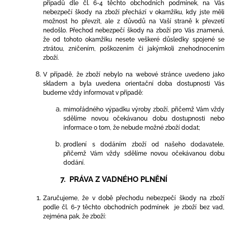
případů dle čl. 6-4 těchto obchodních podmínek
, na Vás
nebezpečí škody na zboží přechází v okamžiku, kdy jste měli
možnost ho převzít, ale z důvodů na Vaší straně k převzetí
nedošlo. Přechod nebezpečí škody na zboží pro Vás znamená,
že od tohoto okamžiku nesete veškeré důsledky spojené se
ztrátou, zničením, poškozením či jakýmkoli znehodnocením
zboží.
V případě, že zboží nebylo na webové stránce uvedeno jako
skladem a byla uvedena orientační doba dostupnosti Vás
budeme vždy informovat v případě:
mimořádného výpadku výroby zboží, přičemž Vám vždy
sdělíme novou očekávanou dobu dostupnosti nebo
informace o tom, že nebude možné zboží dodat;
prodlení s dodáním zboží od našeho dodavatele,
přičemž Vám vždy sdělíme novou očekávanou dobu
dodání.
7. PRÁVA Z VADNÉHO PLNĚNÍ
Zaručujeme, že v době přechodu nebezpečí škody na zboží
podle čl. 6-7 těchto obchodních podmínek
je zboží bez vad,
zejména pak, že zboží: