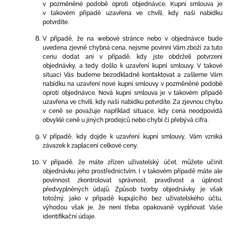
v pozměněné podobě oproti objednávce. Kupní smlouva je
v takovém případě uzavřena ve chvíli, kdy naši nabídku
potvrdíte.
V případě, že na webové stránce
nebo v objednávce bude
uvedena zjevně chybná cena, nejsme povinni Vám zboží za tuto
cenu dodat ani v případě, kdy jste obdrželi potvrzení
objednávky, a tedy došlo k uzavření kupní smlouvy. V takové
situaci Vás budeme bezodkladně kontaktovat a zašleme Vám
nabídku na uzavření nové kupní smlouvy v pozměněné podobě
oproti objednávce. Nová kupní smlouva je v takovém případě
uzavřena ve chvíli, kdy naši nabídku potvrdíte. Za zjevnou chybu
v ceně se považuje například situace, kdy cena neodpovídá
obvyklé ceně u jiných prodejců nebo chybí či přebývá cifra.
V případě, kdy dojde k uzavření kupní smlouvy, Vám vzniká
závazek k zaplacení celkové ceny.
V případě, že máte zřízen u
živatelský účet,
můžete učinit
objednávku jeho prostřednictvím. I v takovém případě máte ale
povinnost zkontrolovat správnost, pravdivost a úplnost
předvyplněných údajů. Způsob tvorby objednávky je však
totožný, jako v případě kupujícího bez uživatelského účtu,
výhodou však je, že není třeba opakovaně vyplňovat Vaše
identifikační údaje.