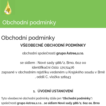
Přejít
na
obsah
Obchodní podmínky
Obchodní podmínky
VŠEOBECNÉ OBCHODNÍ PODMÍNKY
obchodní společnosti
grupo Astrea,s.r.o.
se sídlem : Nové sady 988/2, Brno, 602 00
identifikační číslo: 17072476
zapsané v obchodním rejstříku vedeném u Krajského soudu v Brně
, oddíl C, vložka 128243
1. ÚVODNÍ USTANOVENÍ
Tyto všeobecné obchodní podmínky (dále jen “
Obchodní p
odmínky
”)
společnosti
grupo Astrea,s.r.o. , se sídlem Nové sady 988/2, 602 00, Brno