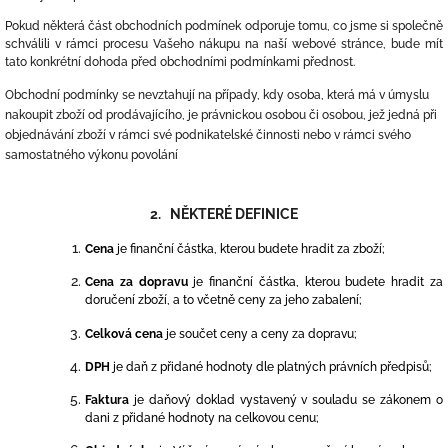
Pokud některá část obchodních podmínek odporuje tomu, co jsme si společně
schválili v rámci procesu Vašeho nákupu na naší webové stránce, bude mít
tato konkrétní dohoda před obchodními podmínkami přednost.
Obchodní podmínky se nevztahují na případy, kdy osoba, která má v úmyslu
nakoupit zboží od prodávajícího, je právnickou osobou či osobou, jež jedná při
objednávání zboží v rámci své podnikatelské činnosti nebo v rámci svého
samostatného výkonu povolání
2. NĚKTERÉ DEFINICE
Cena
je finanční částka, kterou budete hradit za zboží;
Cena za dopravu
je finanční částka, kterou budete hradit za
doručení zboží, a to včetně ceny za jeho zabalení;
Celková cena
je součet ceny a ceny za dopravu;
DPH
je daň z přidané hodnoty dle platných právních předpisů;
Faktura
je daňový doklad vystavený v souladu se zákonem o
dani z přidané hodnoty na celkovou cenu;