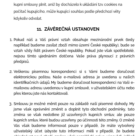
kupní smlouvy plnit, aniž by docházelo k ukládání tzv. cookies na
počítač kupujícího, může kupující souhlas podle předchozí věty
kdykoliv odvolat.
11. ZÁVĚREČNÁ USTANOVEN
Pokud náš a Váš právní vztah obsahuje mezinárodní prvek (tedy
například budeme zasílat zboží mimo území České republiky), bude se
vztah vždy řídit právem České republiky. Pokud jste však spotřebitelé,
nejsou tímto ujednáním dotčena Vaše práva plynoucí z právních
předpisů.
Veškerou písemnou korespondenci si s Vámi budeme doručovat
elektronickou poštou. Naše e-mailová adresa je uvedena u našich
identifikačních údajů. My budeme doručovat korespondenci na Vaši e-
mailovou adresu uvedenou v kupní smlouvě, v uživatelském účtu nebo
přes kterou jste nás kontaktovali.
Smlouvu je možné měnit pouze na základě naší písemné dohody. My
jsme však oprávněni změnit a doplnit tyto obchodní podmínky, tato
změna se však nedotkne již uzavřených kupních smluv, ale pouze
kupních smluv, které budou uzavřeny po účinnosti této změny.
O změně
Vás však budeme informovat pouze v případě, že máte vytvořený
uživatelský účet (abyste tuto informaci měli v případě, že budete