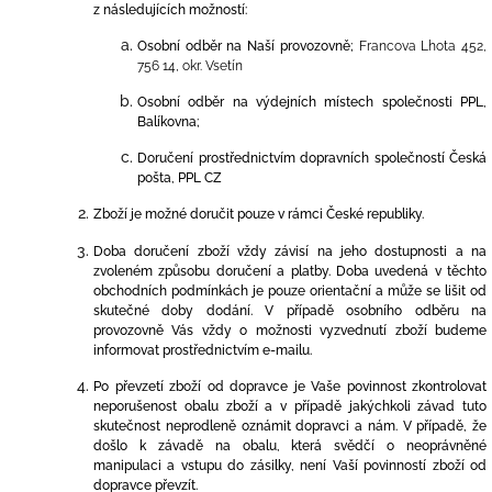
z následujících možností:
Osobní odběr na Naší provozovně;
Francova Lhota 452,
756 14, okr. Vsetín
Osobní odběr na výdejních místech společnosti
PPL,
Balíkovna;
Doručení prostřednictvím dopravních společností Česká
pošta, PPL CZ
Zboží je možné doručit pouze v rámci České republiky.
Doba doručení zboží vždy závisí na jeho dostupnosti a na
zvoleném způsobu doručení a platby. Doba uvedená v těchto
obchodních podmínkách je pouze orientační a může se lišit od
skutečné doby dodání. V případě osobního odběru na
provozovně Vás vždy o možnosti vyzvednutí zboží budeme
informovat prostřednictvím e-mailu.
Po převzetí zboží od dopravce je Vaše povinnost zkontrolovat
neporušenost obalu zboží a v případě jakýchkoli závad tuto
skutečnost neprodleně oznámit dopravci a nám. V případě, že
došlo k závadě na obalu, která svědčí o neoprávněné
manipulaci a vstupu do zásilky, není Vaší povinností zboží od
dopravce převzít.