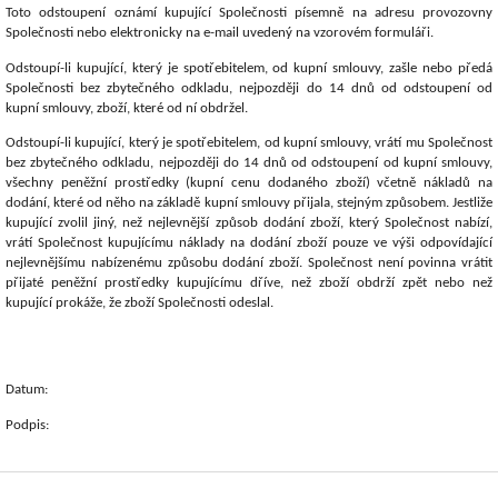
Toto odstoupení oznámí kupující Společnosti písemně na adresu provozovny
Společnosti nebo elektronicky na e-mail uvedený na vzorovém formuláři.
Odstoupí-li kupující, který je spotřebitelem, od kupní smlouvy, zašle nebo předá
Společnosti bez zbytečného odkladu, nejpozději do 14 dnů od odstoupení od
kupní smlouvy, zboží, které od ní obdržel.
Odstoupí-li kupující, který je spotřebitelem, od kupní smlouvy, vrátí mu Společnost
bez zbytečného odkladu, nejpozději do 14 dnů od odstoupení od kupní smlouvy,
všechny peněžní prostředky (kupní cenu dodaného zboží) včetně nákladů na
dodání, které od něho na základě kupní smlouvy přijala, stejným způsobem. Jestliže
kupující zvolil jiný, než nejlevnější způsob dodání zboží, který Společnost nabízí,
vrátí Společnost kupujícímu náklady na dodání zboží pouze ve výši odpovídající
nejlevnějšímu nabízenému způsobu dodání zboží. Společnost není povinna vrátit
přijaté peněžní prostředky kupujícímu dříve, než zboží obdrží zpět nebo než
kupující prokáže, že zboží Společnosti odeslal.
Datum:
Podpis:
Z