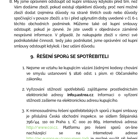
My jsme oprávněni odstoupit od kupní smlouvy kdykoliv před tím, než
Vám dodáme zboží, pokud existují objektivní důvody, proč není možné
zboží dodat (zejména důvody na straně třetích osob nebo důvody
spočívající v povaze zboží), a to i před uplynutím doby uvedené v čl. 6-1
těchto obchodních podmínek
. Můžeme také od kupní smlouvy
odstoupit, pokud je zjevné, že jste uvedli v objednávce záměrně
nesprávné informace. V případě, že nakupujete zboží v rámci své
podnikatelské činnosti, tedy jako podnikatel, jsme oprávněni od kupní
smlouvy odstoupit kdykoli, i bez udání důvodu.
9. ŘEŠENÍ SPORů SE SPOTŘEBITELI
Nejsme ve vztahu ke kupujícím vázáni žádnými kodexy chování
ve smyslu ustanovení § 1826 odst. 1 písm. e) Občanského
zákoníku.
Vyřizování stížností spotřebitelů zajišťujeme prostřednictvím
elektronické adresy
info
@astrea.cz
.
Informaci o vyřízení
stížnosti zašleme na elektronickou adresu kupujícího.
K mimosoudnímu řešení spotřebitelských sporů z kupní smlouvy
je příslušná Česká obchodní inspekce, se sídlem Štěpánská
796/44, 110 00 Praha 1, IČ: 000 20 869, internetová adresa:
http://www.coi.cz
. Platformu pro řešení sporů on-line
nacházející se na internetové adrese
http://ec.europa.eu/consumers/odr
je možné využít při řešení