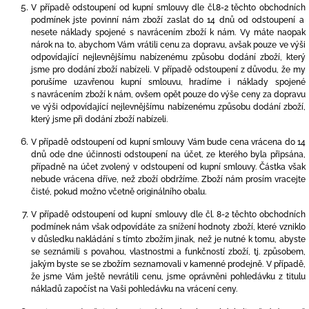
V případě odstoupení od kupní smlouvy dle čl.8-2
těchto obchodních
podmínek jste povinní nám zboží zaslat do 14 dnů od odstoupení a
nesete náklady spojené s navrácením zboží k nám. Vy máte naopak
nárok na to, abychom Vám vrátili cenu za dopravu, avšak pouze ve výši
odpovídající nejlevnějšímu nabízenému způsobu dodání zboží, který
jsme pro dodání zboží nabízeli. V případě odstoupení z důvodu, že my
porušíme uzavřenou kupní smlouvu, hradíme i náklady spojené
s navrácením zboží k nám, ovšem opět pouze do výše ceny za dopravu
ve výši odpovídající nejlevnějšímu nabízenému způsobu dodání zboží,
který jsme při dodání zboží nabízeli.
V případě odstoupení od kupní smlouvy Vám bude cena vrácena do 14
dnů ode dne účinnosti odstoupení na účet, ze kterého byla připsána,
případně na účet zvolený v odstoupení od kupní smlouvy. Částka však
nebude vrácena dříve, než zboží obdržíme. Zboží nám prosím vracejte
čisté, pokud možno včetně originálního obalu.
V případě odstoupení od kupní smlouvy dle čl.
8-2 těchto obchodních
p
odmínek nám však odpovídáte za snížení hodnoty zboží, které vzniklo
v důsledku nakládání s tímto zbožím jinak, než je nutné k tomu, abyste
se seznámili s povahou, vlastnostmi a funkčností zboží, tj. způsobem,
jakým byste se se zbožím seznamovali v kamenné prodejně.
V případě,
že jsme Vám ještě nevrátili cenu, jsme oprávněni pohledávku z titulu
nákladů započíst na Vaši pohledávku na vrácení ceny.