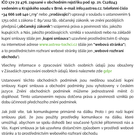
IČO 170 72 476, zapsané v obchodním rejstříku pod sp. zn. C128243
vedeném u Krajského soudu v Brně, e-mail info@astrea.cz, telefonní číslo
+34 666 108 140
(„m
y
” nebo „p
rodávající
”) upravují v souladu s ustanovením §
1751 odst. 1 zákona č. 89/2012 Sb., občanský zákoník, ve znění pozdějších
předpisů („
o
bčanský zákoník
“) vzájemná práva a povinnosti Vás, jakožto
kupujících, a Nás, jakožto prodávajících, vzniklá v souvislosti nebo na základě
kupní smlouvy (dále jen „
kupní s
mlouva
“) uzavřené prostřednictvím E-shopu
na internetové adrese
www.astrea-tochci.cz
(dále jen
"webová stránka"
)
,
a to prostřednictvím rozhraní webové stránky (dále jen „
webové rozhraní
obchodu
“).
Všechny informace o zpracování Vašich osobních údajů jsou obsaženy
v Zásadách zpracování osobních údajů, která naleznete zde
gdpr
Ustanovení těchto obchodních podmínek jsou nedílnou součástí kupní
smlouvy. Kupní smlouva a obchodní podmínky jsou vyhotoveny v českém
jazyce. Znění obchodních podmínek můžeme jednostranně měnit či
doplňovat. Tímto ustanovením nejsou dotčena práva a povinnosti vzniklá po
dobu účinnosti předchozího znění podmínek.
Jak jistě víte, tak komunikujeme primárně na dálku. Proto i pro naši kupní
smlouvu platí, že jsou použity prostředky komunikace na dálku, které
umožňují, abychom se spolu dohodli bez současné fyzické přítomnosti nás a
Vás, Kupní smlouva je tak uzavřena distančním způsobem v prostředí webové
stránky a to prostřednictvím webového
rozhraní obchodu
.