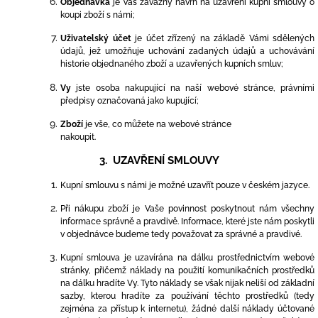
Objednávka
je Váš závazný návrh na uzavření kupní smlouvy o
koupi zboží s námi;
Uživatelský účet
je účet zřízený na základě Vámi sdělených
údajů, jež umožňuje uchování zadaných údajů a uchovávání
historie objednaného zboží a uzavřených kupních smluv;
Vy
jste osoba nakupující na naší webové stránce, právními
předpisy označovaná jako kupující;
Zboží
je vše, co můžete na webové stránce
nakoupit.
3.
UZAVŘENÍ SMLOUVY
Kupní smlouvu s námi je možné uzavřít pouze v českém jazyce.
Při nákupu zboží je Vaše povinnost poskytnout nám všechny
informace správně a pravdivě. Informace, které jste nám poskytli
v objednávce budeme tedy považovat za správné a pravdivé.
Kupní smlouva je uzavírána na dálku prostřednictvím webové
stránky, přičemž náklady na použití komunikačních prostředků
na dálku hradíte Vy. Tyto náklady se však nijak neliší od základní
sazby, kterou hradíte za používání těchto prostředků (tedy
zejména za přístup k internetu), žádné další náklady účtované