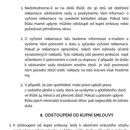
Nedohodneme-li se na delší lhůtě, do 30 dnů od obdržení
reklamace odstraníme vady a poskytneme Vám informaci o
vyřízení reklamace na uvedené kontaktní údaje. Pokud tato
lhůta marně uplyne, můžete odstoupit od kupní smlouvy nebo
požadovat přiměřenou slevu.
O vyřízení reklamace Vás budeme informovat e-mailem a
vydáme Vám potvrzení o datu a způsobu vyřízení reklamace.
Pokud je reklamace oprávněná, náleží Vám náhrada účelně
vynaložených nákladů. Tyto náklady jste povinni prokázat, např.
účtenkami či potvrzeními o ceně za dopravu. V případě, že došlo
k odstranění vady dodáním nového zboží, je Vaší povinností
nám původní zboží vrátit, náklady na toto vrácení však hradíme
my.
V případě, že jste spotřebitel, máte právo uplatit práva
z vadného plnění u vady, která se vyskytne u spotřebního zboží
ve lhůtě 24 měsíců od převzetí zboží. Pokud u potravin uplyne
lhůta jejich minimální trvanlivosti dříve, pak nejpozději do tohoto
data.
8. ODSTOUPENÍ OD KUPNÍ SMLOUVY
K odstoupení od kupní smlouvy, tedy k ukončení smluvního vztahu