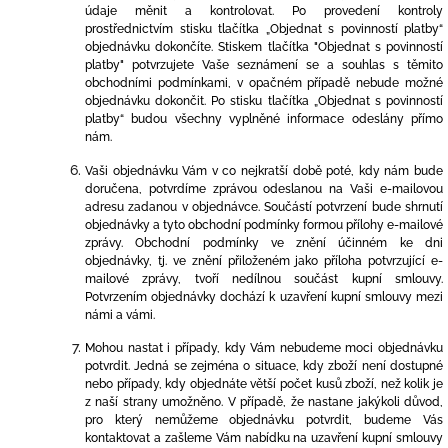
údaje měnit a kontrolovat. Po provedení kontroly
prostřednictvím stisku tlačítka
„Objednat s povinností platby“
objednávku dokončíte. Stiskem tlačítka "Objednat s povinností
platby" potvrzujete Vaše seznámení se a souhlas s těmito
obchodními podmínkami, v opačném případě nebude možné
objednávku dokončit. Po stisku tlačítka „Objednat s povinností
platby“ budou všechny vyplněné informace odeslány přímo
nám.
Vaši objednávku Vám v co nejkratší době poté, kdy nám bude
doručena, potvrdíme zprávou odeslanou na Vaši e-mailovou
adresu zadanou v objednávce. Součástí potvrzení bude shrnutí
objednávky a tyto obchodní podmínky formou přílohy e-mailové
zprávy. Obchodní podmínky ve znění účinném ke dni
objednávky, tj. ve znění přiloženém jako příloha potvrzující e-
mailové zprávy, tvoří nedílnou součást kupní smlouvy.
Potvrzením objednávky dochází k uzavření kupní smlouvy mezi
námi a vámi.
Mohou nastat i případy, kdy Vám nebudeme moci objednávku
potvrdit. Jedná se zejména o situace, kdy zboží není dostupné
nebo případy, kdy objednáte větší počet kusů zboží, než kolik je
z naší strany umožněno. V případě, že nastane jakýkoli důvod,
pro který nemůžeme objednávku potvrdit, budeme Vás
kontaktovat a zašleme Vám nabídku na uzavření kupní smlouvy