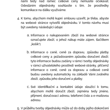
námi tedy nad rámec celkové ceny nemusíte očekávat.
Odesláním objednávky souhlasíte s tím, že prostředky
komunikace na dálku využíváme.
K tomu, abychom mohli kupní smlouvu uzavřít, je třeba, abyste
na webové stránce vytvořili objednávku. V tomto návrhu musí
být uvedeny následující údaje:
Informace o nakupovaném zboží (na webové stránce
označujete zboží, o jehož nákup máte zájem, tlačítkem
„košík“);
Informace o ceně, ceně za dopravu, způsobu platby
celkové ceny a požadovaném způsobu doručení zboží;
tyto informace budou zadány v rámci tvorby objednávky
v rámci uživatelského prostředí webové stránky, přičemž
informace o ceně, ceně za dopravu a celkové ceně
budou uvedeny automaticky na
základě Vámi zvolného
zboží, způsobu jeho doručení a platby;
Své identifikační a kontaktní údaje sloužící k tomu,
abychom mohli doručit zboží, zejména tedy jméno,
příjmení, doručovací adresu, telefonní číslo a e-mailovou
adresu.
V průběhu tvorby objednávky může až do doby jejího dokončení