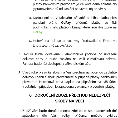
platby bankovním převodem je celková cena splatná do
3 pracovních dnů od zaslání potvrzení objednávky.
Kartou online. V takovém případě probíhá platba přes
platební bránu
Go
Pay
, přiče
mž platba se řídí
podmínkami této platební brány, které jsou dostupné na
GoPay
Hotově na adrese provozovny Prodávajícího Francova
Lhota 452, 756 14, okr. Vsetín
Faktura bude vystavena v elektronické podobě po uhrazení
celkové ceny a bude zaslána na Vaši e-mailovou adresu.
Faktura bude též
dostupná v uživatelském úču.
Vlastnické právo ke zboží na Vás přechází až poté, co zaplatíte
celkovou cenu a zboží převezmete. V případě platby bankovním
převodem je celková cena zaplacena připsáním na náš účet,
v ostatních případech je zaplacena v okamžik provedení platby.
6. DORUČENÍ ZBOŽÍ, PŘECHOD NEBEZPEČÍ
ŠKODY NA VĚCI
Zboží Vám bude doručeno nejpozději do deseti pracovních
d
ní
způsobem dle Vaší volby, přičemž můžete vybírat