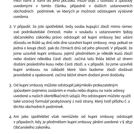
mezi námi a Vámi od jeho počátku, může dojít z důvodů a způsoby
uvedenými v tomto článku, případně v dalších ustanoveních
obchodních podmínek, ve kterých je možnost odstoupení výslovně
uvedena.
V případě, že jste spotřebitel, tedy osoba kupující zboží mimo rámec
své podnikatelské činnosti, máte v souladu s ustanovením §1829
občanského zákoníku právo odstoupit od kupní smlouvy bez udání
důvodu ve lhůtě 14 dnů ode dne uzavření kupní smlouvy, resp. pokud se
jedná o koupi zboží, pak do čtrnácti dnů od jeho převzetí. V případě, že
jsme uzavřeli kupní smlouvu, jejímž předmětem je několik kusů zboží
nebo dodání několika částí zboží, začíná tato lhůta běžet až dnem
dodání posledního kusu nebo části zboží, a v případě, že jsme uzavřeli
kupní smlouvu, na základě které Vám budeme zboží dodávat
pravidelně a opakovaně, začíná běžet dnem dodání první dodávky.
Od kupní smlouvy můžete odstoupit jakýmkoliv prokazatelným
způsobem (zejména zasláním e-mailu nebo dopisu na naše adresy
uvedené u našich identifikačních údajů). Pro odstoupení můžete využít
také vzorový formulář poskytovaný z naší strany, který tvoří
přílohu č. 2
těchto obchodních podmínek.
Ani
jako spotřebitel však nemůžete od kupní smlouvy odstoupit
v případech, kdy je předmětem kupní smlouvy plnění uvedené v § 1837
Občanského zákoníku.