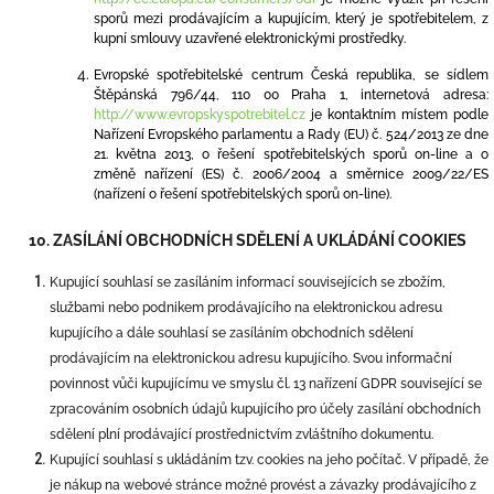
sporů mezi prodávajícím a kupujícím, který je spotřebitelem, z
kupní smlouvy uzavřené elektronickými prostředky.
Evropské spotřebitelské centrum Česká republika, se sídlem
Štěpánská 796/44, 110 00 Praha 1, internetová adresa:
http://www.evropskyspotrebitel.cz
je kontaktním místem podle
Nařízení Evropského parlamentu a Rady (EU) č. 524/2013 ze dne
21. května 2013, o řešení spotřebitelských sporů on-line a o
změně nařízení (ES) č. 2006/2004 a směrnice 2009/22/ES
(nařízení o řešení spotřebitelských sporů on-line).
10. ZASÍLÁNÍ OBCHODNÍCH SDĚLENÍ A UKLÁDÁNÍ COOKIES
Kupující souhlasí se zasíláním informací souvisejících se zbožím,
službami nebo podnikem prodávajícího na elektronickou adresu
kupujícího a dále souhlasí se zasíláním obchodních sdělení
prodávajícím na elektronickou adresu kupujícího. Svou informační
povinnost vůči kupujícímu ve smyslu čl. 13 nařízení GDPR související se
zpracováním osobních údajů kupujícího pro účely zasílání obchodních
sdělení plní prodávající prostřednictvím zvláštního dokumentu.
Kupující souhlasí s ukládáním tzv. cookies na jeho počítač. V případě, že
je nákup na webové stránce možné provést a závazky prodávajícího z