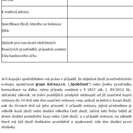
E-mailová adresa:
Specifikace Zboží, kterého se Smlouva
týká:
Způsob pro navrácení obdržených
finančních prostředků, případně uvedení
čísla bankovního účtu:
Je-li kupující spotřebitelem má právo v případě, že objednal zboží prostřednictvím
e-shopu společnosti
grupo Astrea,s.r.o.
(„
Společnost
“) nebo jiného prostředku
komunikace na dálku, mimo případy uvedené v § 1837 zák. č. 89/2012 Sb.,
občanský zákoník, ve znění pozdějších předpisů odstoupit od již uzavřené kupní
smlouvy do 14 dnů
ode dne uzavření smlouvy, resp. pokud se jedná o koupi zboží,
pak do čtrnácti dnů od jeho převzetí. V případě smlouvy, jejímž předmětem je
několik kusů zboží nebo dodání několika částí zboží, začíná tato lhůta běžet až
dnem dodání posledního kusu nebo části zboží, a v případě smlouvy, na základě
které má být zboží dodáváno pravidelně a opakovaně, ode dne dodání první
dodávky.