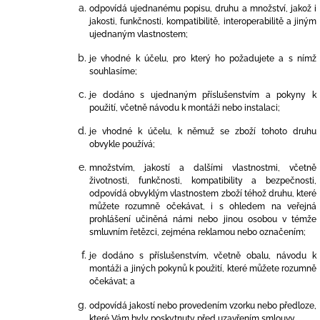
odpovídá ujednanému popisu, druhu a množství, jakož i
jakosti, funkčnosti, kompatibilitě, interoperabilitě a jiným
ujednaným vlastnostem;
je vhodné k účelu, pro který ho požadujete a s nímž
souhlasíme;
je dodáno s ujednaným příslušenstvím a pokyny k
použití, včetně návodu k montáži nebo instalaci;
je vhodné k účelu, k němuž se zboží tohoto druhu
obvykle používá;
množstvím, jakostí a dalšími vlastnostmi, včetně
životnosti, funkčnosti, kompatibility a bezpečnosti,
odpovídá obvyklým vlastnostem zboží téhož druhu, které
můžete rozumně očekávat, i s ohledem na veřejná
prohlášení učiněná námi nebo jinou osobou v témže
smluvním řetězci, zejména reklamou nebo označením;
je dodáno s příslušenstvím, včetně obalu, návodu k
montáži a jiných pokynů k použití, které můžete rozumně
očekávat; a
odpovídá jakostí nebo provedením vzorku nebo předloze,
které Vám byly poskytnuty před uzavřením smlouvy.