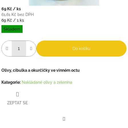
69 Kč
/ ks
61,61 Kč bez DPH
Měrná
69 Kč / 1 ks
cena:
Skladem
Do košíku
Olivy, cibulka a okurčičky ve vinném octu
Kategorie
:
Nakládané olivy a zelenina
ZEPTAT SE
Facebook