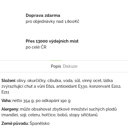
Doprava zdarma
pro objednávky nad 1.800Kč
Přes 13000 výdejních míst
po celé ČR
Popis
Diskuze
Složení:
olivy, okurčičky, cibulka, voda, sůl, vinný ocet, látka
zvýrazňující chuť a vůni E621, antioxidant E330, konzervant E202,
E211
Váha:
netto 354 g, po odkapání 190 g
Alergeny:
může obsahovat zbytkové množství suchých plodů
(mandle), soji, celeru, hořčice, bobů, stopy sířičitanů
Země původu:
Španělsko