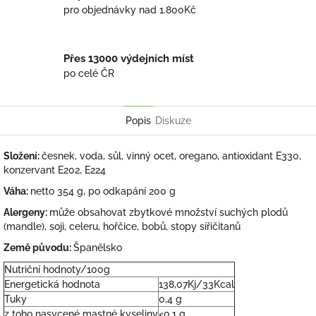
pro objednávky nad 1.800Kč
Přes 13000 výdejních míst
po celé ČR
Popis
Diskuze
Složení:
česnek, voda, sůl, vinný ocet, oregano, antioxidant E330,
konzervant E202, E224
Váha:
netto 354 g, po odkapání 200 g
Alergeny:
může obsahovat zbytkové množství suchých plodů
(mandle), soji, celeru, hořčice, bobů, stopy sířičitanů
Země původu:
Španělsko
Nutriční hodnoty/100g
Energetická hodnota
138,07Kj/33Kcal
Tuky
0,4 g
z toho nasycené mastné kyseliny
<0,1 g