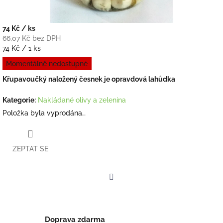
74 Kč
/ ks
66,07 Kč bez DPH
Měrná
74 Kč / 1 ks
cena:
Momentálně nedostupné
Křupavoučký naložený česnek je opravdová lahůdka
Kategorie
:
Nakládané olivy a zelenina
Položka byla vyprodána…
ZEPTAT SE
Facebook
Doprava zdarma