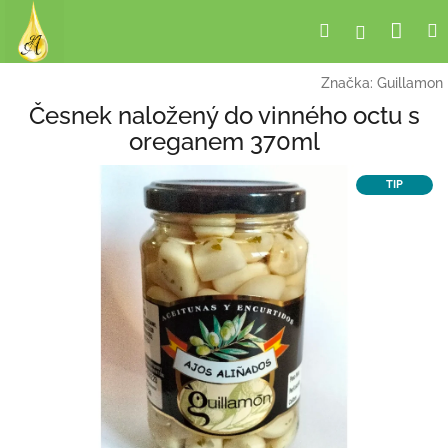
Přejít
Nák
Hledat
Přihlášení
na
obsah
koší
Značka:
Guillamon
Česnek naložený do vinného octu s
oreganem 370ml
TIP